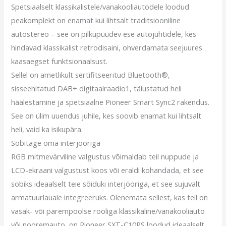
Spetsiaalselt klassikalistele/vanakooliautodele loodud
peakomplekt on enamat kui lihtsalt traditsiooniline
autostereo – see on pilkupüüdev ese autojuhtidele, kes
hindavad klassikalist retrodisaini, ohverdamata seejuures
kaasaegset funktsionaalsust.
Sellel on ametlikult sertifitseeritud Bluetooth®,
sisseehitatud DAB+ digitaalraadio1, täiustatud heli
häälestamine ja spetsiaalne Pioneer Smart Sync2 rakendus.
See on ülim uuendus juhile, kes soovib enamat kui lihtsalt
heli, vaid ka isikupära.
Sobitage oma interjööriga
RGB mitmevärviline valgustus võimaldab teil nuppude ja
LCD-ekraani valgustust koos või eraldi kohandada, et see
sobiks ideaalselt teie sõiduki interjööriga, et see sujuvalt
armatuurlauale integreeruks. Olenemata sellest, kas teil on
vasak- või parempoolse rooliga klassikaline/vanakooliauto
või nooremauto, on Pioneer SXT-C10PS loodud ideaalselt