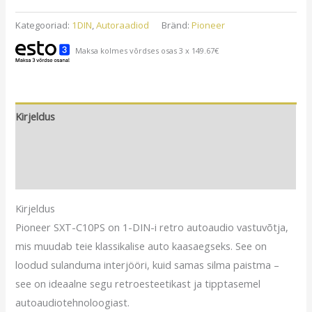
C10PS
1DIN
Kategooriad:
1DIN
,
Autoraadiod
Bränd:
Pioneer
Retro
Maksa kolmes võrdses osas 3 x 149.67€
Autoraadio,
Bluetooth,
DAB+,
Aux,
Kirjeldus
USB,
Lisainfo
3xRca
kogus
Arvustused (0)
Kirjeldus
Pioneer SXT-C10PS on 1-DIN-i retro autoaudio vastuvõtja,
mis muudab teie klassikalise auto kaasaegseks. See on
loodud sulanduma interjööri, kuid samas silma paistma –
see on ideaalne segu retroesteetikast ja tipptasemel
autoaudiotehnoloogiast.