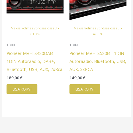
Maksa kolmes võrdses osas 3 x
Maksa kolmes võrdses osas 3 x
63.00€
49.67€
1DIN
1DIN
Pioneer MVH-S420DAB
Pioneer MVH-S520BT 1DIN
1DIN Autoraadio, DAB+,
Autoraadio, Bluetooth, USB,
Bluetooth, USB, AUX, 2xRca
AUX, 3xRCA
189,00
€
149,00
€
LISA KORVI
LISA KORVI