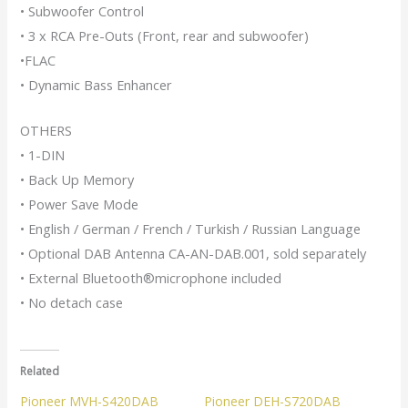
• Subwoofer Control
• 3 x RCA Pre-Outs (Front, rear and subwoofer)
•FLAC
• Dynamic Bass Enhancer
OTHERS
• 1-DIN
• Back Up Memory
• Power Save Mode
• English / German / French / Turkish / Russian Language
• Optional DAB Antenna CA-AN-DAB.001, sold separately
• External Bluetooth®microphone included
• No detach case
Related
Pioneer MVH-S420DAB
Pioneer DEH-S720DAB