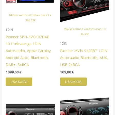
Maksa kolmes võrdses osas 3 x
366.33€
Maksa kolmes võrdses osas 3 x
1DIN
36.33€
Pioneer SPH-EVO107DAB
10.1” ekraaniga 1DIN
1DIN
Autoraadio, Apple Carplay,
Pioneer MVH-S420BT 1DIN
Android Auto, Bluetooth,
Autoraadio Bluetooth, AUX,
DAB+, 3xRCA
USB 2xRCA
1099,00
€
109,00
€
LISA KORVI
LISA KORVI