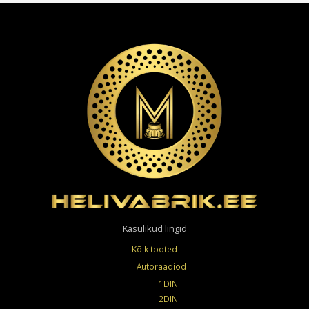
Kasulikud lingid
Kõik tooted
Autoraadiod
1DIN
2DIN