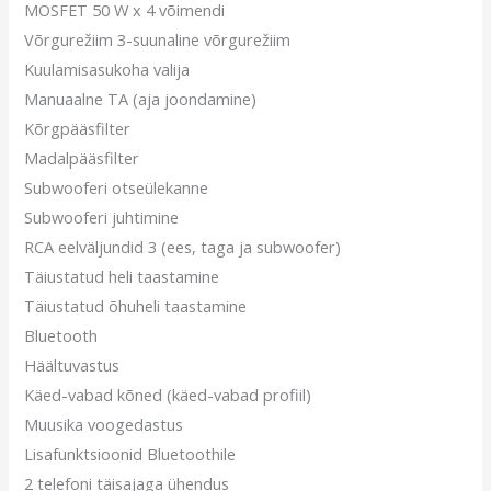
MOSFET 50 W x 4 võimendi
Võrgurežiim 3-suunaline võrgurežiim
Kuulamisasukoha valija
Manuaalne TA (aja joondamine)
Kõrgpääsfilter
Madalpääsfilter
Subwooferi otseülekanne
Subwooferi juhtimine
RCA eelväljundid 3 (ees, taga ja subwoofer)
Täiustatud heli taastamine
Täiustatud õhuheli taastamine
Bluetooth
Häältuvastus
Käed-vabad kõned (käed-vabad profiil)
Muusika voogedastus
Lisafunktsioonid Bluetoothile
2 telefoni täisajaga ühendus