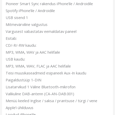
Pioneer Smart Sync rakendus iPhone’ile / Androidile
Spotify iPhone’ile / Androidile
USB sisend 1
Mitmevärviline valgustus
Vargusest vabastatav eemaldatav paneel
Esitab:
CD/-R/-RW kaudu:
MP3, WMA, WAV ja AAC helifaile
USB kaudu:
MP3, WMA, WAV, FLAC ja AAC helifaile
Teisi muusikaseadmeid esipaneeli Aux-In kaudu
Paigaldustüüp 1-DIN
Lisatarvikud 1 Väline Bluetooth-mikrofon
Valikuline DAB-antenn (CA-AN-DAB.001)
Menüü keeled Inglise / saksa / prantsuse / türgi / vene
Apple’i ühilduvus
Loodud iPhone’ile