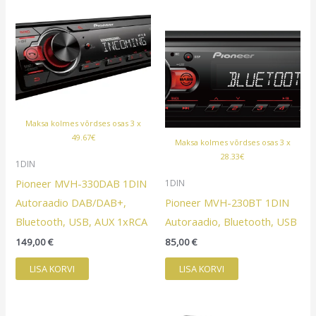
Maksa kolmes võrdses osas 3 x
49.67€
Maksa kolmes võrdses osas 3 x
28.33€
1DIN
Pioneer MVH-330DAB 1DIN
1DIN
Autoraadio DAB/DAB+,
Pioneer MVH-230BT 1DIN
Bluetooth, USB, AUX 1xRCA
Autoraadio, Bluetooth, USB
149,00
€
85,00
€
LISA KORVI
LISA KORVI