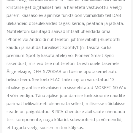
kristallselget digitaalset heli ja häireteta vastuvõttu. Veelgi
parem: kaasasolev ajanihke funktsioon võimaldab teil DAB-
ülekandeid otseülekandes tagasi kerida, peatada ja jätkata.
Nutitelefoni kasutajad saavad lihtsalt ühendada oma
iPhone’i või Androidi nutitelefoni juhtmevabalt (Bluetoothi ​​
kaudu) ja nautida turvaliselt Spotify’t (nii tasuta kui ka
premium-Spotify kasutajatele) või Pioneer Smart Synci
rakendust, mis viib teie nutitelefoni täiesti uuele tasemele.
Ärge eksige, DEH-S720DAB on tõeline tipptasemel auto
helisüsteem. See loeb FLAC-faile ning on varustatud 13-
ribalise graafilise ekvalaiseri ja sisseehitatud MOSFET 50 W x
4 võimendiga. Tänu ajalise joondamise funktsioonile naudite
parimat helikvaliteeti olenemata sellest, millisesse sõidukisse
seade on paigaldatud. 3 RCA-ühenduse abil saate ühendada
teisi komponente, nagu kõlarid, subwooferid ja võimendid,
et tagada veelgi suurem mitmekülgsus.