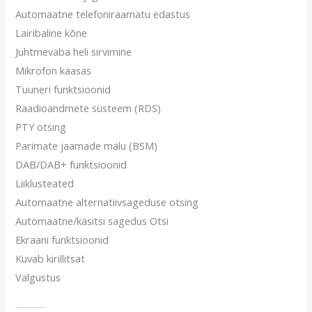
Automaatne telefoniraamatu edastus
Lairibaline kõne
Juhtmevaba heli sirvimine
Mikrofon kaasas
Tuuneri funktsioonid
Raadioandmete süsteem (RDS)
PTY otsing
Parimate jaamade mälu (BSM)
DAB/DAB+ funktsioonid
Liiklusteated
Automaatne alternatiivsageduse otsing
Automaatne/käsitsi sagedus Otsi
Ekraani funktsioonid
Kuvab kirillitsat
Valgustus