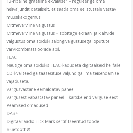
13-ribaline graafiline ekvalaiser – reguleerige oma
heliväljundit detailselt, et saada oma eelistustele vastav
muusikakogemus.
Mitmevärviline valgustus
Mitmevärviline valgustus – sobitage ekraani ja klahvide
valgustus oma sõiduki salongivalgustusega lõputute
värvikombinatsioonide abil.
FLAC
Nautige oma sõidukis FLAC-kadudeta digitaalseid helifaile
CD-kvaliteediga taasesituse väljundiga ilma teisendamise
vajaduseta.
Vargusvastane eemaldatav paneel
Vargusest vabastatav paneel – kaitske end varguse eest
Peamised omadused
DAB+
Digitaalraadio Tick Mark sertifitseeritud toode
Bluetooth®