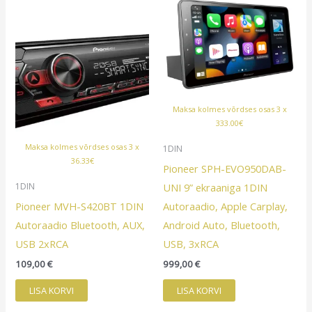
Maksa kolmes võrdses osas 3 x
333.00€
Maksa kolmes võrdses osas 3 x
1DIN
36.33€
Pioneer SPH-EVO950DAB-
UNI 9” ekraaniga 1DIN
1DIN
Pioneer MVH-S420BT 1DIN
Autoraadio, Apple Carplay,
Autoraadio Bluetooth, AUX,
Android Auto, Bluetooth,
USB 2xRCA
USB, 3xRCA
109,00
€
999,00
€
LISA KORVI
LISA KORVI