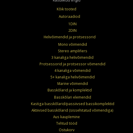
Kõik tooted
Autoraadiod
1DIN
2DIN
Helivõimendid ja protsessorid
Mono võimendid
Stereo amplifiers
3 kanaliga helivõimendid
Protsessorid ja protsessor võimendid
4 kanaliga võimendid
5+ kanaliga helivõimendid
Marine võimendid
Basskõlarid ja komplektid
Basskõlari elemendid
Kastiga basskõlarid/passiivsed bassikomplektid
Aktiivsed basskõlarid (sissehitatud võimendiga)
Aus kauplemine
Tehtud tööd
Ostukorv