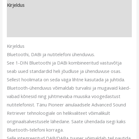
Kirjeldus
Lisainfo
Arvustused (0)
Kirjeldus
Bluetoothi, DABi ja nutitelefoni ühenduvus.
See 1-DIN Bluetoothi ​​ja DABi kombineeritud vastuvõtja
seab uued standardid heli jõudluse ja ühenduvuse osas.
Sellest hoolimata on seda väga lihtne kasutada ja juhtida.
Bluetooth-ühenduvus võimaldab turvalisi ja mugavaid käed-
vabad kõnesid ning juhtmevaba muusika voogedastust
nutitelefonist. Tänu Pioneer ainulaadsele Advanced Sound
Retriever tehnoloogiale on helikvaliteet võimalikult
originaalsalvestusele lähedane. Saate ühendada isegi kaks
Bluetooth-telefoni korraga.
Selle integreeritud DAB/DAB+ tuuner võimaldab teil nautida