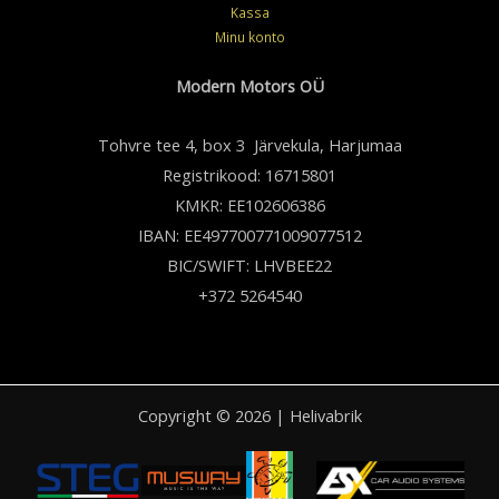
Kassa
Minu konto
Modern Motors OÜ
Tohvre tee 4, box 3 Järvekula, Harjumaa
Registrikood: 16715801
KMKR: EE102606386
IBAN: EE497700771009077512
BIC/SWIFT: LHVBEE22
+372 5264540
Copyright © 2026 | Helivabrik