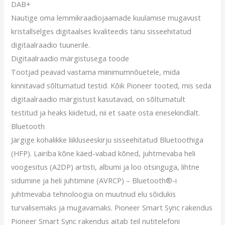
DAB+
Nautige oma lemmikraadiojaamade kuulamise mugavust
kristallselges digitaalses kvaliteedis tänu sisseehitatud
digitaalraadio tuunerile.
Digitaalraadio märgistusega toode
Tootjad peavad vastama miinimumnõuetele, mida
kinnitavad sõltumatud testid. Kõik Pioneer tooted, mis seda
digitaalraadio märgistust kasutavad, on sõltumatult
testitud ja heaks kiidetud, nii et saate osta enesekindlalt.
Bluetooth
Järgige kohalikke liikluseeskirju sisseehitatud Bluetoothiga
(HFP). Lairiba kõne käed-vabad kõned, juhtmevaba heli
voogesitus (A2DP) artisti, albumi ja loo otsinguga, lihtne
sidumine ja heli juhtimine (AVRCP) – Bluetooth®-i
juhtmevaba tehnoloogia on muutnud elu sõidukis
turvalisemaks ja mugavamaks. Pioneer Smart Sync rakendus
Pioneer Smart Sync rakendus aitab teil nutitelefoni