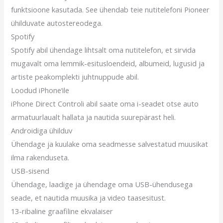
funktsioone kasutada. See ühendab teie nutitelefoni Pioneer
ühilduvate autostereodega.
Spotify
Spotify abil ühendage lihtsalt oma nutitelefon, et sirvida
mugavalt oma lemmik-esitusloendeid, albumeid, lugusid ja
artiste peakomplekti juhtnuppude abil.
Loodud iPhone’ile
iPhone Direct Controli abil saate oma i-seadet otse auto
armatuurlaualt hallata ja nautida suurepärast heli.
Androidiga ühilduv
Ühendage ja kuulake oma seadmesse salvestatud muusikat
ilma rakenduseta.
USB-sisend
Ühendage, laadige ja ühendage oma USB-ühendusega
seade, et nautida muusika ja video taasesitust.
13-ribaline graafiline ekvalaiser