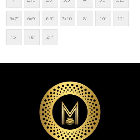
5x7"
6x9''
6.5"
7x10''
8"
10"
12"
15"
18"
21"