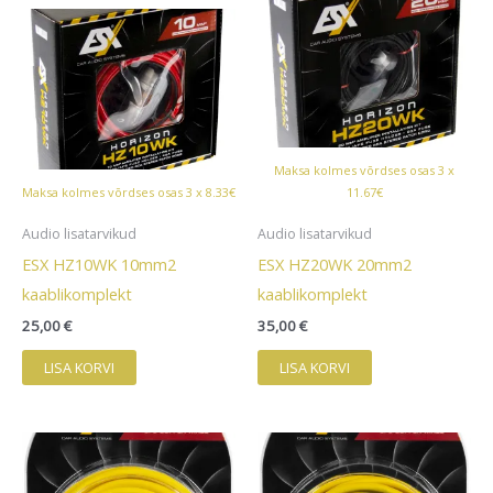
Maksa kolmes võrdses osas 3 x
Maksa kolmes võrdses osas 3 x 8.33€
11.67€
Audio lisatarvikud
Audio lisatarvikud
ESX HZ10WK 10mm2
ESX HZ20WK 20mm2
kaablikomplekt
kaablikomplekt
25,00
€
35,00
€
LISA KORVI
LISA KORVI