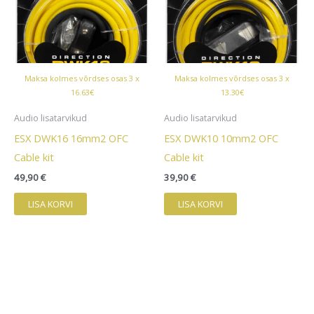
Maksa kolmes võrdses osas 3 x
Maksa kolmes võrdses osas 3 x
16.63€
13.30€
Audio lisatarvikud
Audio lisatarvikud
ESX DWK16 16mm2 OFC
ESX DWK10 10mm2 OFC
Cable kit
Cable kit
49,90
€
39,90
€
LISA KORVI
LISA KORVI