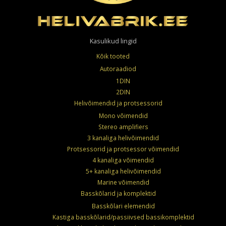
Kasulikud lingid
Kõik tooted
Autoraadiod
1DIN
2DIN
Helivõimendid ja protsessorid
Mono võimendid
Stereo amplifiers
3 kanaliga helivõimendid
Protsessorid ja protsessor võimendid
4 kanaliga võimendid
5+ kanaliga helivõimendid
Marine võimendid
Basskõlarid ja komplektid
Basskõlari elemendid
Kastiga basskõlarid/passiivsed bassikomplektid