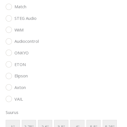
Match
STEG Audio
WiiM
Audiocontrol
ONKYO
ETON
Elipson
Axton
VAIL
Suurus
1"
2,75''
2,6''
3,5"
4''
5,5''
5,25"