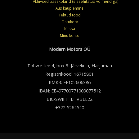
Aktiivsed basskõlarid (sissehitatud võimendiga)
Aus kauplemine
Tehtud tööd
Ostukorv
Kassa
Minu konto
Modern Motors OÜ
Tohvre tee 4, box 3 Järvekula, Harjumaa
Registrikood: 16715801
KMKR: EE102606386
IBAN: EE497700771009077512
BIC/SWIFT: LHVBEE22
+372 5264540