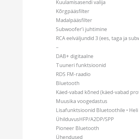
Kuulamisasendi valija
Kõrgpääsfilter
Madalpääsfilter
Subwoofer’i juhtimine
RCA eelväljundid 3 (ees, taga ja su
–
DAB+ digitaalne
Tuuneri funktsioonid
RDS FM-raadio
Bluetooth
Käed-vabad kõned (käed-vabad profi
Muusika voogedastus
Lisafunktsioonid Bluetoothile • Hel
ÜhilduvusHFP/A2DP/SPP
Pioneer Bluetooth
Ühendused