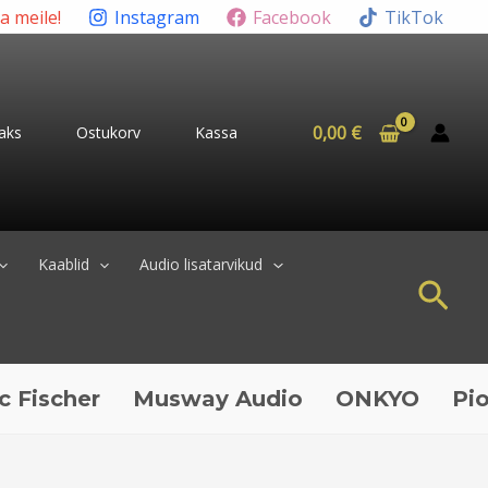
ta meile!
Instagram
Facebook
TikTok
0,00
€
aks
Ostukorv
Kassa
Kaablid
Audio lisatarvikud
Sea
her
Musway Audio
ONKYO
Pioneer