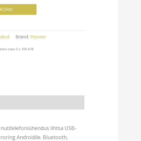
 KORVI
adiod
Bränd:
Pioneer
ses osas 3 x 109.67€
 nutitelefoniühendus lihtsa USB-
roring Androidile. Bluetooth,