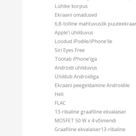
Lühike korpus
Ekraani omadused
6,8-tolline mahtuvuslik puuteekraa
Apple’i ühilduvus
Loodud iPodile/iPhone’ile
Siri Eyes Free
Töötab iPhone’iga
Androidi ühilduvus
Ühildub Androidiga
Ekraani peegeldamine Androidile
Heli
FLAC
13-ribaline graafiline ekvalaiser
MOSFET 50 W x 4 võimendi
Graafiline ekvalaiser13-ribaline