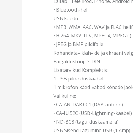
Esitab • Teie iPod, iPhone, Android 
• Bluetooth-heli
USB kaudu:
• MP3, WMA, AAC, WAV ja FLAC helif
• H.264, MKV, FLV, MPEG4, MPEG2 (PS
• JPEG ja BMP pildifaile
Kohandatav klahvide ja ekraani val
Paigaldustüüp 2-DIN
Lisatarvikud Komplektis:
1 USB pikenduskaabel
1 mikrofon käed-vabad kõnede jao
Valikuline:
• CA-AN-DAB.001 (DAB-antenn)
• CA-IU.52C (USB-Lightning-kaabel)
• ND-BC8 (tagurduskaamera)
USB SisendTagumine USB (1 Amp)