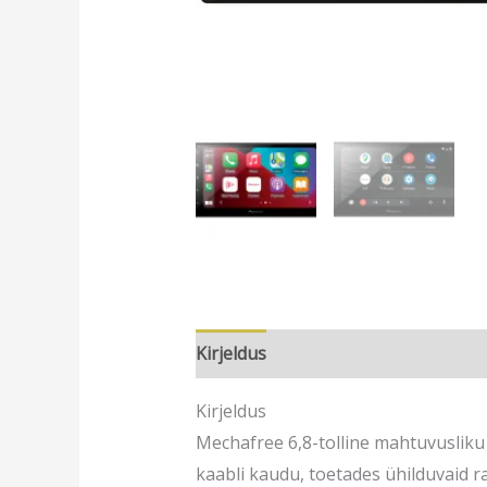
Kirjeldus
Lisainfo
Arvustused (0
Kirjeldus
Mechafree 6,8-tolline mahtuvusliku 
kaabli kaudu, toetades ühilduvaid r