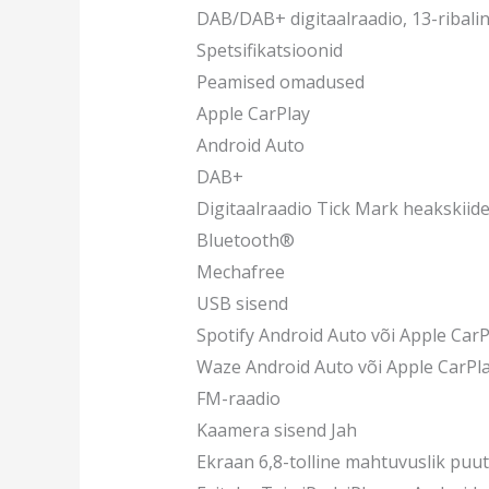
DAB/DAB+ digitaalraadio, 13-ribaline
Spetsifikatsioonid
Peamised omadused
Apple CarPlay
Android Auto
DAB+
Digitaalraadio Tick Mark heakskiid
Bluetooth®
Mechafree
USB sisend
Spotify Android Auto või Apple Car
Waze Android Auto või Apple CarPl
FM-raadio
Kaamera sisend Jah
Ekraan 6,8-tolline mahtuvuslik puu