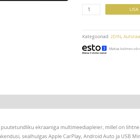
Pioneer
LISA
SPH-
DA160DAB
6,8''
Kategooriad:
2DIN
,
Autora
ekraaniga
Maksa kolmes võrd
2DIN
Autoraadio,
Apple
Carplay,
Android
Auto,
)
Bluetooth,
USB,
AUX,
puutetundliku ekraaniga multimeediapleier, millel on lihtne
3xRCA
akendusi, sealhulgas Apple CarPlay, Android Auto ja USB Mir