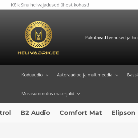
Skip
Kõik Sinu helivajadused ühest kohast!
to
content
Pakutavad teenused ja hin
Koduaudio
Autoraadiod ja multimeedia
Bassk
Mürasummutus materjalid
B2 Audio
Comfort Mat
Elipson
ESX