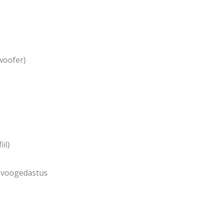
bwoofer)
il)
i voogedastus