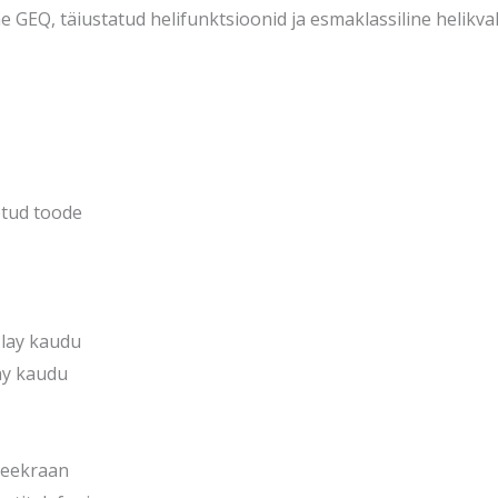
kogus
 GEQ, täiustatud helifunktsioonid ja esmaklassiline helikval
etud toode
Play kaudu
ay kaudu
teekraan