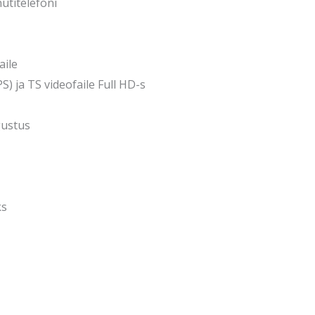
nutitelefoni
aile
) ja TS videofaile Full HD-s
gustus
ks