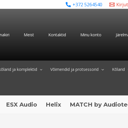
+372 5264540
Kirju
nakiri
Meist
Kontaktid
Minu konto
Järelm
õlarid ja komplektid
Võimendid ja protsessorid
Kõlarid
 Audio
Helix
MATCH by Audiotec Fisc