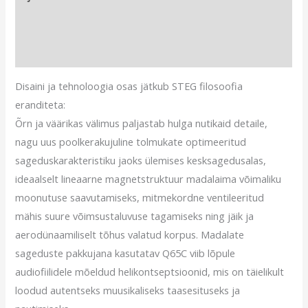
Lisainfo
Arvustused (0)
Disaini ja tehnoloogia osas jätkub STEG filosoofia
eranditeta:
Õrn ja väärikas välimus paljastab hulga nutikaid detaile,
nagu uus poolkerakujuline tolmukate optimeeritud
sageduskarakteristiku jaoks ülemises kesksagedusalas,
ideaalselt lineaarne magnetstruktuur madalaima võimaliku
moonutuse saavutamiseks, mitmekordne ventileeritud
mähis suure võimsustaluvuse tagamiseks ning jäik ja
aerodünaamiliselt tõhus valatud korpus. Madalate
sageduste pakkujana kasutatav Q65C viib lõpule
audiofiilidele mõeldud helikontseptsioonid, mis on täielikult
loodud autentseks muusikaliseks taasesituseks ja