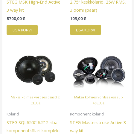
STEG MSK High-End Active
2,75″ keskkõlarid, 25W RMS,
3 way kit
3 oomi (paar)
8700,00
€
109,00
€
LISA KORVI
LISA KORVI
Maksa kolmes võrdses osas 3 x
Maksa kolmes võrdses osas 3 x
53.33€
466.33€
Kõlarid
Komponent kõlarid
STEG SQL650C 6.5” 2 riba
STEG Masterstroke Active 3
komponentkõlari komplekt
way kit