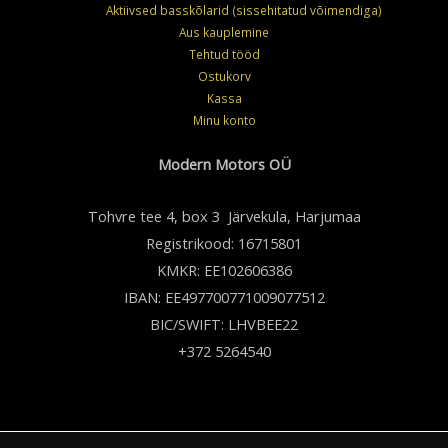
Aktiivsed basskõlarid (sissehitatud võimendiga)
Aus kauplemine
Tehtud tööd
Ostukorv
Kassa
Minu konto
Modern Motors OÜ
Tohvre tee 4, box 3 Järvekula, Harjumaa
Registrikood: 16715801
KMKR: EE102606386
IBAN: EE497700771009077512
BIC/SWIFT: LHVBEE22
+372 5264540