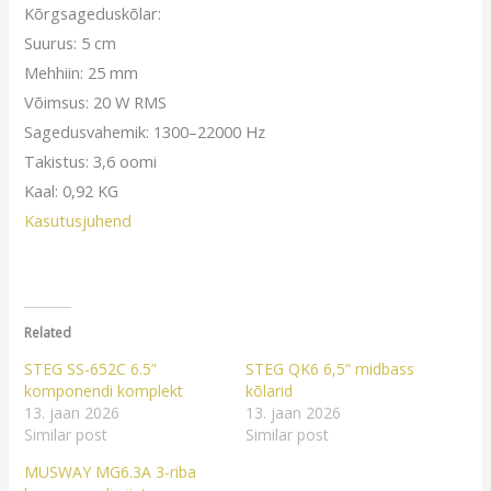
Kõrgsageduskõlar:
Suurus: 5 cm
Mehhiin: 25 mm
Võimsus: 20 W RMS
Sagedusvahemik: 1300–22000 Hz
Takistus: 3,6 oomi
Kaal: 0,92 KG
Kasutusjuhend
Related
STEG SS-652C 6.5”
STEG QK6 6,5” midbass
komponendi komplekt
kõlarid
13. jaan 2026
13. jaan 2026
Similar post
Similar post
MUSWAY MG6.3A 3-riba