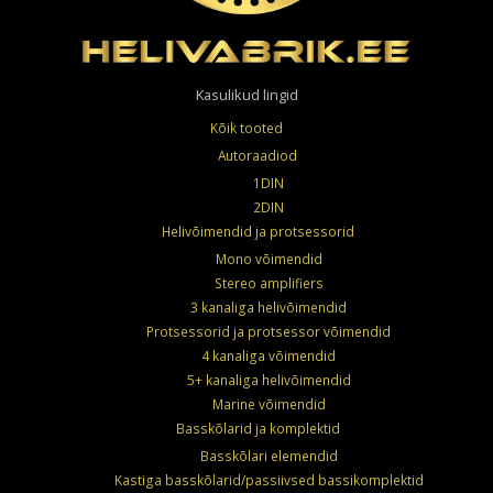
Kasulikud lingid
Kõik tooted
Autoraadiod
1DIN
2DIN
Helivõimendid ja protsessorid
Mono võimendid
Stereo amplifiers
3 kanaliga helivõimendid
Protsessorid ja protsessor võimendid
4 kanaliga võimendid
5+ kanaliga helivõimendid
Marine võimendid
Basskõlarid ja komplektid
Basskõlari elemendid
Kastiga basskõlarid/passiivsed bassikomplektid