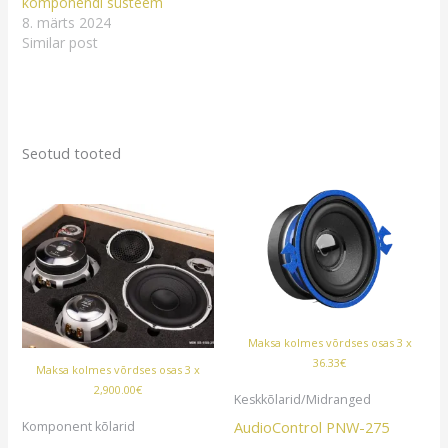
komponendi süsteem
8. märts 2024
Similar post
Seotud tooted
Maksa kolmes võrdses osas 3 x
36.33€
Maksa kolmes võrdses osas 3 x
2,900.00€
Keskkõlarid/Midranged
AudioControl PNW-275
Komponent kõlarid