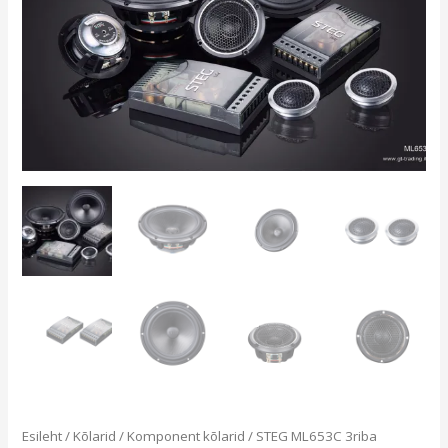
Esileht
/
Kõlarid
/
Komponent kõlarid
/ STEG ML653C 3riba