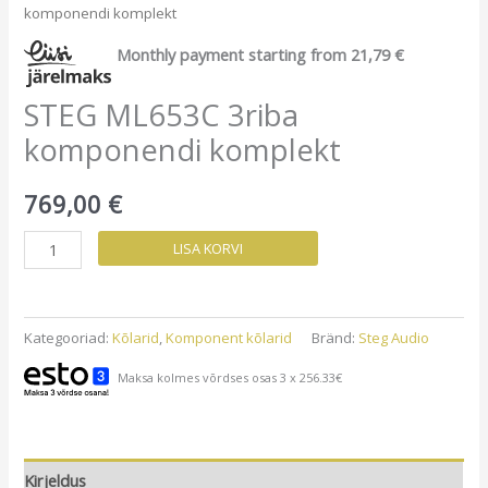
komponendi komplekt
Monthly payment starting from
21,79
€
STEG ML653C 3riba
komponendi komplekt
769,00
€
STEG
LISA KORVI
ML653C
3riba
komponendi
Kategooriad:
Kõlarid
,
Komponent kõlarid
Bränd:
Steg Audio
komplekt
Maksa kolmes võrdses osas 3 x 256.33€
kogus
Kirjeldus