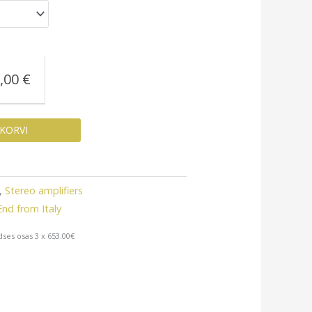
,00
€
 KORVI
,
Stereo amplifiers
d from Italy
ses osas 3 x 653.00€