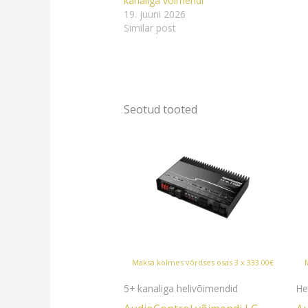
kanaliga võimendi
19. juuni 2026
Similar post
Seotud tooted
Maksa kolmes võrdses osas 3 x 333.00€
5+ kanaliga helivõimendid
He