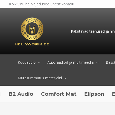
Skip
Kõik Sinu helivajadused ühest kohast!
to
content
Pakutavad teenused ja hin
Koduaudio
Autoraadiod ja multimeedia
Bassk
Mürasummutus materjalid
Audio
Comfort Mat
Elipson
ESX Au