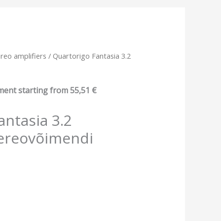
reo amplifiers
/ Quartorigo Fantasia 3.2
ment starting from
55,51
€
antasia 3.2
tereovõimendi