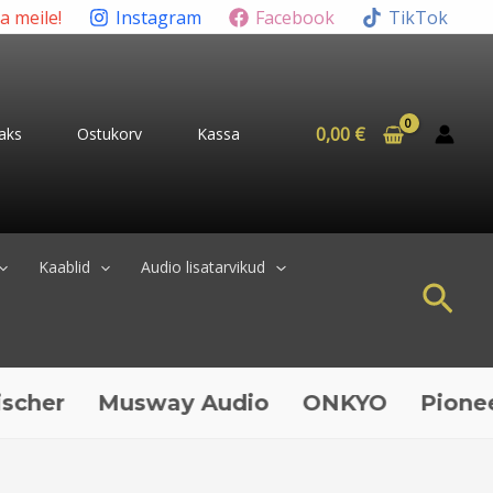
ta meile!
Instagram
Facebook
TikTok
0,00
€
aks
Ostukorv
Kassa
Kaablid
Audio lisatarvikud
Sea
Musway Audio
ONKYO
Pioneer
QU