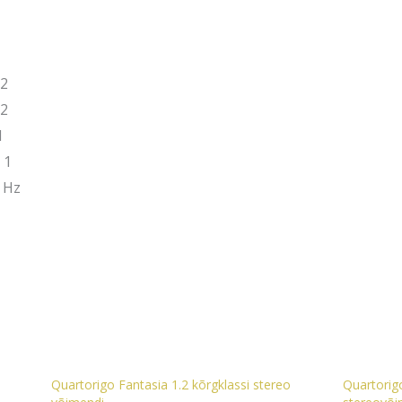
 2
 2
1
 1
 Hz
Quartorigo Fantasia 1.2 kõrgklassi stereo
Quartorigo