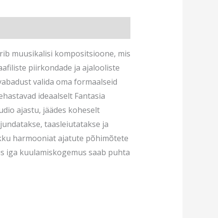
rib muusikalisi kompositsioone, mis
filiste piirkondade ja ajalooliste
 vabadust valida oma formaalseid
ehastavad ideaalselt Fantasia
dio ajastu, jäädes koheselt
jundatakse, taasleiutatakse ja
likku harmooniat ajatute põhimõtete
kus iga kuulamiskogemus saab puhta