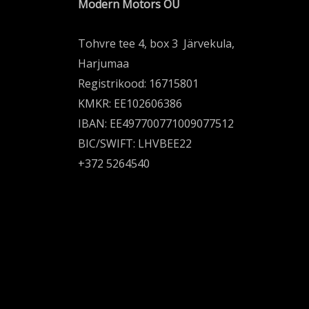
Modern Motors OÜ
Tohvre tee 4, box 3 Järvekula,
Harjumaa
Registrikood: 16715801
KMKR: EE102606386
IBAN: EE497700771009077512
BIC/SWIFT: LHVBEE22
+372 5264540