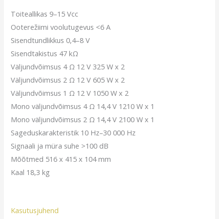
Toiteallikas 9–15 Vcc
Ooterežiimi voolutugevus <6 A
Sisendtundlikkus 0,4–8 V
Sisendtakistus 47 kΩ
Väljundvõimsus 4 Ω 12 V 325 W x 2
Väljundvõimsus 2 Ω 12 V 605 W x 2
Väljundvõimsus 1 Ω 12 V 1050 W x 2
Mono väljundvõimsus 4 Ω 14,4 V 1210 W x 1
Mono väljundvõimsus 2 Ω 14,4 V 2100 W x 1
Sageduskarakteristik 10 Hz–30 000 Hz
Signaali ja müra suhe >100 dB
Mõõtmed 516 x 415 x 104 mm
Kaal 18,3 kg
Kasutusjuhend