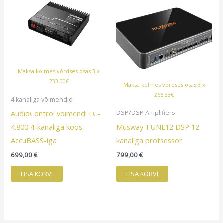
Maksa kolmes võrdses osas 3 x
233.00€
Maksa kolmes võrdses osas 3 x
266.33€
4 kanaliga võimendid
AudioControl võimendi LC-
DSP/DSP Amplifiers
4.800 4-kanaliga koos
Musway TUNE12 DSP 12
AccuBASS-iga
kanaliga protsessor
699,00
€
799,00
€
LISA KORVI
LISA KORVI