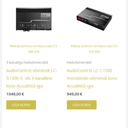
Maksa kolmes võrdses osas 3 x
Maksa kolmes võrdses osas 3 x
349.67€
316.33€
3 kanaliga helivõimendid
Helivõimendid
AudioControl võimendi LC-
AudioControl LC-1.1500
5.1300 5- või 3-kanaliline
monoblokk-võimendi koos
koos AccuBASS-iga
AccuBASS-iga
1049,00
€
949,00
€
LISA KORVI
LISA KORVI