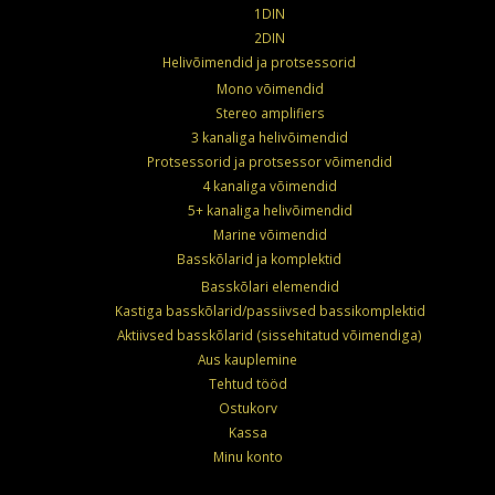
1DIN
2DIN
Helivõimendid ja protsessorid
Mono võimendid
Stereo amplifiers
3 kanaliga helivõimendid
Protsessorid ja protsessor võimendid
4 kanaliga võimendid
5+ kanaliga helivõimendid
Marine võimendid
Basskõlarid ja komplektid
Basskõlari elemendid
Kastiga basskõlarid/passiivsed bassikomplektid
Aktiivsed basskõlarid (sissehitatud võimendiga)
Aus kauplemine
Tehtud tööd
Ostukorv
Kassa
Minu konto