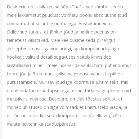
Desiderio on itaaliakeelne sõna “iha” – see sümboliseerib
meie lakkamatut püüdlust võimatu poole: absoluutne jõud
ühendatud absoluutse puhtusega. Aastakümneid oli
üldlevinud tarkus, et jõhker jõud ja heliline peenus on
teineteist välistavad. Meie keeldusime seda piirangut
aktsepteerimast. Iga vooluringi, iga komponendi ja iga
hoolikalt valitud detaili sügavuses peitub kinnisidee
kristalliseerumine – meie inseneride vankumatu pühendumus
toore jõu ja õrna muusikalise väljenduse vaheliste piiride
purustamisele. Mürisev jõud iga koormuse juhtimiseks, mis
on ühendatud õrna täpsusega, et austada kõige peenemaid
muusikalisi nüansse. Desiderio on elav tõestus sellest, et
mõned unistused on liiga võimsad, et unistusteks jääda, ja
et tõeline soov, kui seda kompromissideta ellu viia, võib
muuta helitehnika seaduspärasusi.