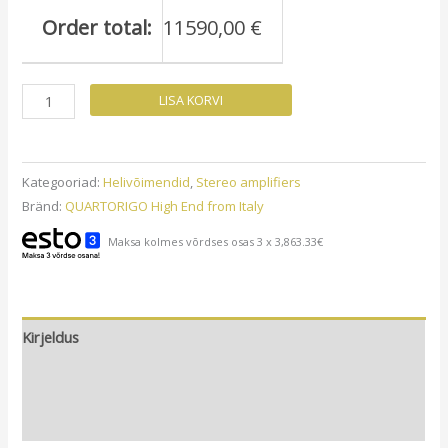
Order total:
11590,00
€
Quartorigo
LISA KORVI
Desiderio
kõrgklassi
stereovõimendi
Kategooriad:
Helivõimendid
,
Stereo amplifiers
kogus
Bränd:
QUARTORIGO High End from Italy
Maksa kolmes võrdses osas 3 x 3,863.33€
Kirjeldus
Lisainfo
Arvustused (0)