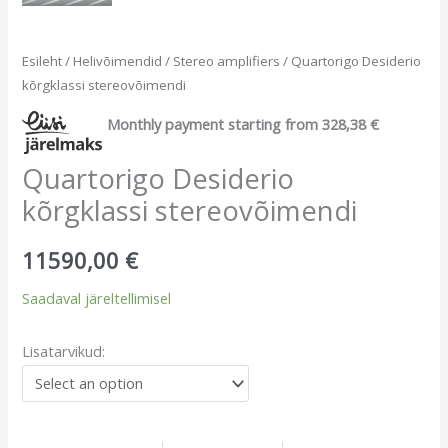
Esileht
/
Helivõimendid
/
Stereo amplifiers
/ Quartorigo Desiderio
kõrgklassi stereovõimendi
Monthly payment starting from
328,38
€
Quartorigo Desiderio
kõrgklassi stereovõimendi
11590,00
€
Saadaval järeltellimisel
Lisatarvikud: