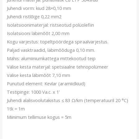
Juhendi vorm: kiud 28×0,10 mm
Juhendi ristlõige 0,22 mm2
Isolatsioonimaterjal: ristseotud polüolefiin
Isolatsiooni läbimõõt 2,00 mm
Kogu varjestus: topeltpöördega spiraalvarjestus.
Paljad vasktraadid, läbimõõduga 0,10 mm.
Mähis: alumiiniumkattega mittekootud teip
Välise kesta materjal: spetsiaalne tehnopolümeer
Välise kesta läbimõõt 7,10 mm
Punutud element: Kevlar (aramiidkiud)
Testipinge: 1000 Va.c. x 1’
Juhendi alalisvoolutakistus ≤ 83 Ω/km (temperatuuril 20 °C)
1tk = 1m
Miinimum tellimuse kogus = 5m