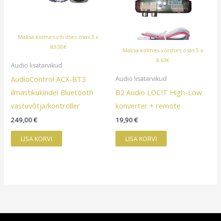
Maksa kolmes võrdses osas 3 x
83.00€
Maksa kolmes võrdses osas 3 x
6.63€
Audio lisatarvikud
AudioControl ACX-BT3
Audio lisatarvikud
ilmastikukindel Bluetooth
B2 Audio LOCIT High-Low
vastuvõtja/kontroller
konverter + remote
249,00
€
19,90
€
LISA KORVI
LISA KORVI