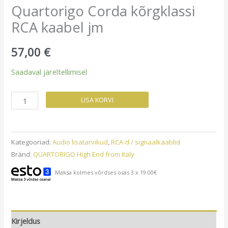
Quartorigo Corda kõrgklassi
RCA kaabel jm
57,00
€
Saadaval järeltellimisel
Quartorigo
LISA KORVI
Corda
kõrgklassi
RCA
Kategooriad:
Audio lisatarvikud
,
RCA-d / signaalkaablid
kaabel
Bränd:
QUARTORIGO High End from Italy
jm
Maksa kolmes võrdses osas 3 x 19.00€
kogus
Kirjeldus