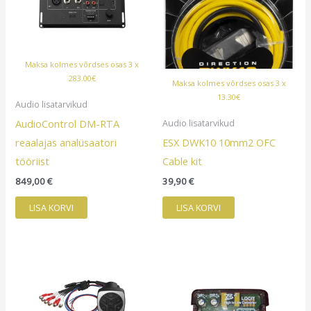
Maksa kolmes võrdses osas 3 x
283.00€
Maksa kolmes võrdses osas 3 x
13.30€
Audio lisatarvikud
AudioControl DM-RTA
Audio lisatarvikud
reaalajas analüsaatori
ESX DWK10 10mm2 OFC
tööriist
Cable kit
849,00
€
39,90
€
LISA KORVI
LISA KORVI