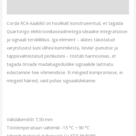
Arvustused (0)
Corda RCA-kaablid on hoolikalt konstrueeritud, et tagada
Quartorigo elektroonikaseadmetega ideaalne integratsioon
ja signaali terviklikkus. Iga element – ​​alates täiustatud
varjestusest kuni ülihea kummikesta, Kevlar-punutise ja
täppisvalmistatud pistikuteni – töötab harmoonias, et
tagada õrnade madalsageduslike signaalide laitmatu
edastamine teie võimendisse. Ei mingeid kompromisse, ei
mingeid häireid, vaid puhas signaaliülekanne.
Välisläbimõõt 7,50 mm
Töötemperatuuri vahemik -15 °C ÷ 90 °C
Juhendi materjal: puhasvask
Cu ETP 5649/88