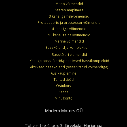
Mono võimendid
Stereo amplifiers
3 kanaliga helivõimendid
Protsessorid ja protsessor võimendid
4 kanaliga võimendid
5+ kanaliga helivõimendid
Marine võimendid
Basskõlarid ja komplektid
Basskõlari elemendid
Kastiga basskõlarid/passiivsed bassikomplektid
Aktiivsed basskõlarid (sissehitatud võimendiga)
Aus kauplemine
Tehtud tööd
Ostukorv
Kassa
Minu konto
Modern Motors OÜ
Tohvre tee 4, box 3 Järvekula, Harjumaa