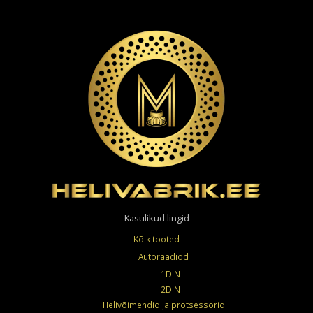
Kasulikud lingid
Kõik tooted
Autoraadiod
1DIN
2DIN
Helivõimendid ja protsessorid