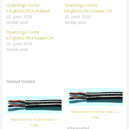
Quartorigo Corda
Quartorigo Corda
kõrgklassi RCA pistikud
kõrgklassi RCA kaabel 1m
20. juuni 2026
20. juuni 2026
Similar post
Similar post
Quartorigo Corda
kõrgklassi RCA kaabel 2m
20. juuni 2026
Similar post
Seotud tooted
Maksa kolmes võrdses osas 3 x
0.70€
Maksa kolmes võrdses osas 3 x
1.03€
Kõlarikaablid