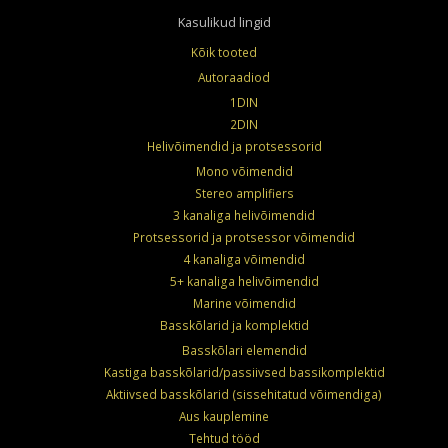
Kasulikud lingid
Kõik tooted
Autoraadiod
1DIN
2DIN
Helivõimendid ja protsessorid
Mono võimendid
Stereo amplifiers
3 kanaliga helivõimendid
Protsessorid ja protsessor võimendid
4 kanaliga võimendid
5+ kanaliga helivõimendid
Marine võimendid
Basskõlarid ja komplektid
Basskõlari elemendid
Kastiga basskõlarid/passiivsed bassikomplektid
Aktiivsed basskõlarid (sissehitatud võimendiga)
Aus kauplemine
Tehtud tööd