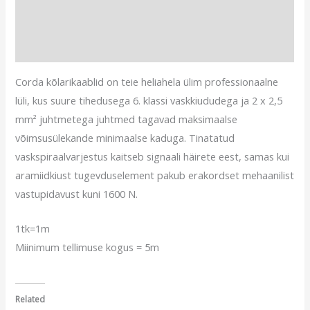
Lisainfo
Arvustused (0)
Corda kõlarikaablid on teie heliahela ülim professionaalne
lüli, kus suure tihedusega 6. klassi vaskkiududega ja 2 x 2,5
mm² juhtmetega juhtmed tagavad maksimaalse
võimsusülekande minimaalse kaduga. Tinatatud
vaskspiraalvarjestus kaitseb signaali häirete eest, samas kui
aramiidkiust tugevduselement pakub erakordset mehaanilist
vastupidavust kuni 1600 N.
1tk=1m
Miinimum tellimuse kogus = 5m
Related