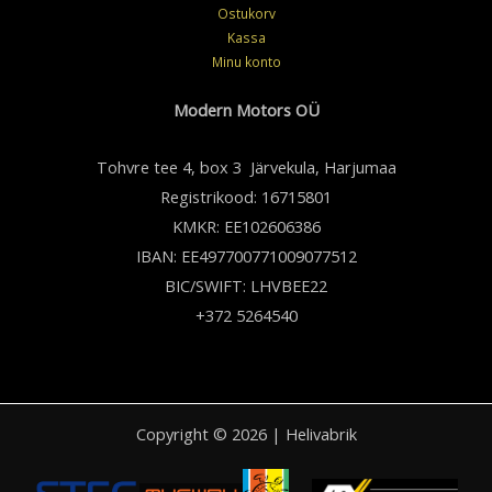
Ostukorv
Kassa
Minu konto
Modern Motors OÜ
Tohvre tee 4, box 3 Järvekula, Harjumaa
Registrikood: 16715801
KMKR: EE102606386
IBAN: EE497700771009077512
BIC/SWIFT: LHVBEE22
+372 5264540
Copyright © 2026 | Helivabrik