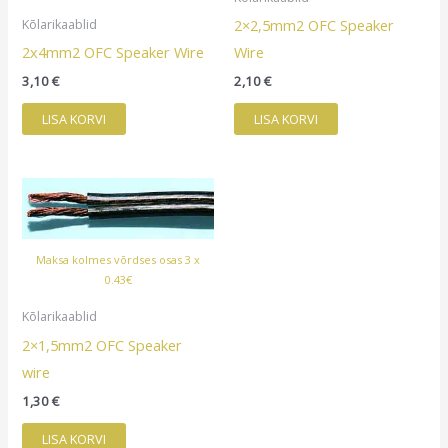
2×2,5mm2 OFC Speaker
Kõlarikaablid
2x4mm2 OFC Speaker Wire
Wire
3,10
€
2,10
€
LISA KORVI
LISA KORVI
Maksa kolmes võrdses osas 3 x
0.43€
Kõlarikaablid
2×1,5mm2 OFC Speaker
wire
1,30
€
LISA KORVI