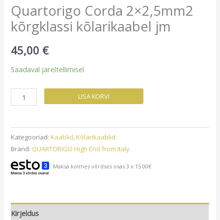
Quartorigo Corda 2×2,5mm2
kõrgklassi kõlarikaabel jm
45,00
€
Saadaval järeltellimisel
Quartorigo
LISA KORVI
Corda
2x2,5mm2
kõrgklassi
Kategooriad:
Kaablid
,
Kõlarikaablid
kõlarikaabel
Bränd:
QUARTORIGO High End from Italy
jm
Maksa kolmes võrdses osas 3 x 15.00€
kogus
Kirjeldus