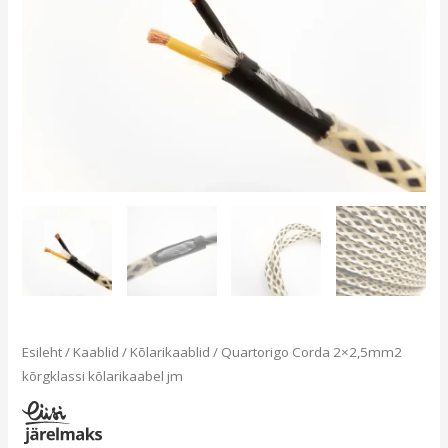
Esileht
/
Kaablid
/
Kõlarikaablid
/ Quartorigo Corda 2×2,5mm2
kõrgklassi kõlarikaabel jm