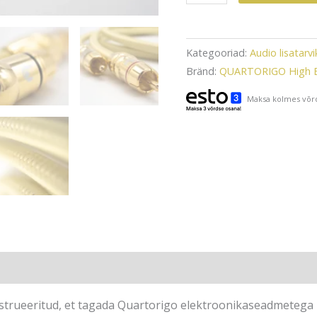
Corda
kõrgklassi
RCA
Kategooriad:
Audio lisatarv
kaabel
Bränd:
QUARTORIGO High En
5m
Maksa kolmes võrd
kogus
)
strueeritud, et tagada Quartorigo elektroonikaseadmetega i