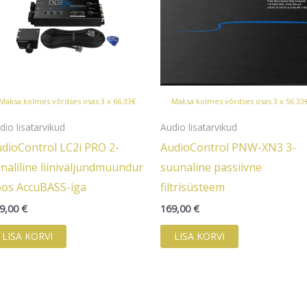
Maksa kolmes võrdses osas 3 x 66.33€
Maksa kolmes võrdses osas 3 x 56.33
dio lisatarvikud
Audio lisatarvikud
dioControl LC2i PRO 2-
AudioControl PNW-XN3 3-
naliline liiniväljundmuundur
suunaline passiivne
os AccuBASS-iga
filtrisüsteem
9,00
€
169,00
€
LISA KORVI
LISA KORVI