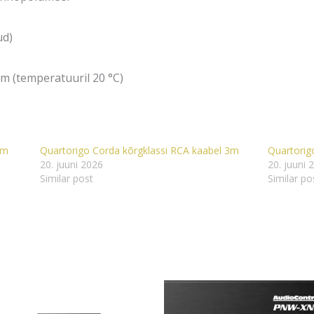
ud)
km (temperatuuril 20 °C)
jm
Quartorigo Corda kõrgklassi RCA kaabel 3m
Quartorigo
20. juuni 2026
20. juuni 
Similar post
Similar po