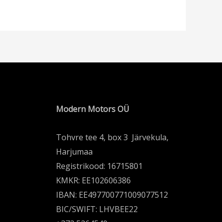
Modern Motors OÜ
Tohvre tee 4, box 3 Järvekula,
Harjumaa
Registrikood: 16715801
KMKR: EE102606386
IBAN: EE497700771009077512
BIC/SWIFT: LHVBEE22