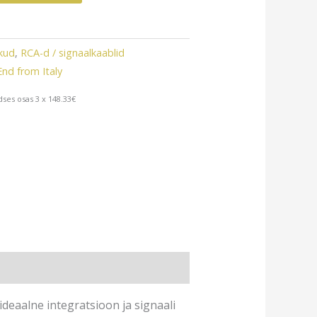
ikud
,
RCA-d / signaalkaablid
d from Italy
ses osas 3 x 148.33€
deaalne integratsioon ja signaali