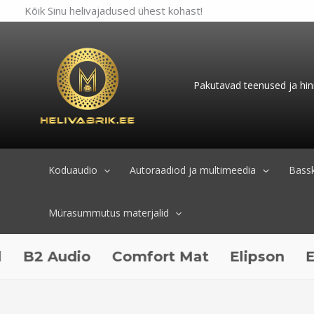
Skip
Kõik Sinu helivajadused ühest kohast!
to
content
Pakutavad teenused ja hin
Koduaudio
Autoraadiod ja multimeedia
Bassk
Mürasummutus materjalid
Audio
Comfort Mat
Elipson
ESX Aud