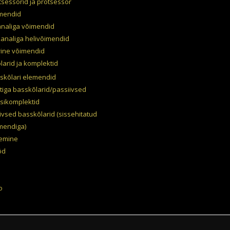
tsessorid ja protsessor
mendid
analiga võimendid
kanaliga helivõimendid
ine võimendid
larid ja komplektid
skõlari elemendid
tiga basskõlarid/passiivsed
sikomplektid
iivsed basskõlarid (sissehitatud
mendiga)
emine
öd
o