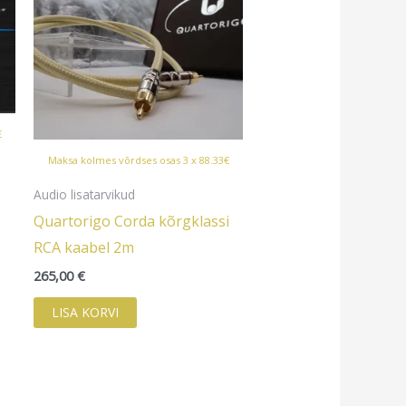
€
Maksa kolmes võrdses osas 3 x 88.33€
Audio lisatarvikud
Quartorigo Corda kõrgklassi
RCA kaabel 2m
265,00
€
LISA KORVI