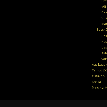
Pro
või
4 k
5+ 
Mar
Basskõ
Bas
Kas
bas
Akt
või
Aus kaupl
Tehtud tö
Ostukorv
Kassa
Minu kont