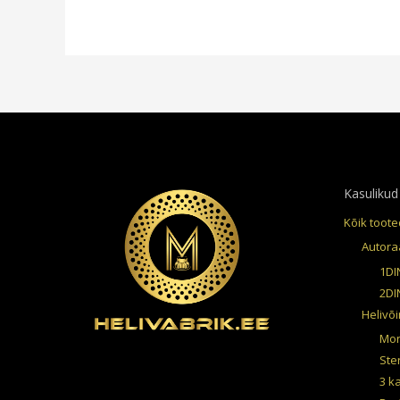
Kasulikud 
Kõik toote
Autora
1DI
2DI
Helivõ
Mon
Ste
3 k