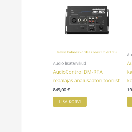
Maksa kolmes võrdses osas 3 x 283.00€
Au
Au
Audio lisatarvikud
AudioControl DM-RTA
ka
reaalajas analüsaatori tööriist
ko
849,00
€
19
LISA KORVI