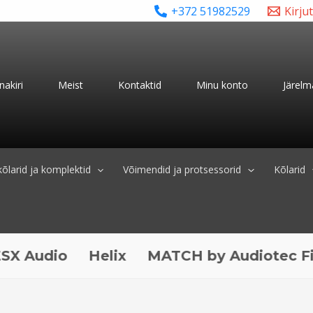
+372 51982529
Kirju
nakiri
Meist
Kontaktid
Minu konto
Järelm
õlarid ja komplektid
Võimendid ja protsessorid
Kõlarid
io
Helix
MATCH by Audiotec Fischer