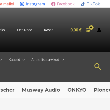
ta meile!
Instagram
Facebook
TikTok
0,00
€
aks
Ostukorv
Kassa
Kaablid
Audio lisatarvikud
Sea
Musway Audio
ONKYO
Pioneer
QU