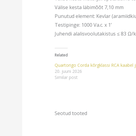
Välise kesta läbimõõt 7,10 mm
Punutud element: Kevlar (aramiidki
Testipinge: 1000 Va.c. x 1’
Juhendi alalisvoolutakistus ≤ 83 Ω/
Related
Quartorigo Corda kõrgklassi RCA kaabel 
20. juuni 2026
Similar post
Seotud tooted