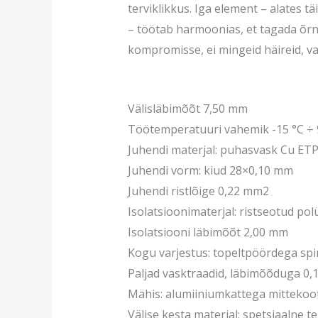
terviklikkus. Iga element – ​​alates
– töötab harmoonias, et tagada õrn
kompromisse, ei mingeid häireid, v
Välisläbimõõt 7,50 mm
Töötemperatuuri vahemik -15 °C ÷ 
Juhendi materjal: puhasvask
Cu ETP
Juhendi vorm: kiud 28×0,10 mm
Juhendi ristlõige 0,22 mm2
Isolatsioonimaterjal: ristseotud polü
Isolatsiooni läbimõõt 2,00 mm
Kogu varjestus: topeltpöördega spir
Paljad vasktraadid, läbimõõduga 0,
Mähis: alumiiniumkattega mittekoo
Välise kesta materjal: spetsiaalne