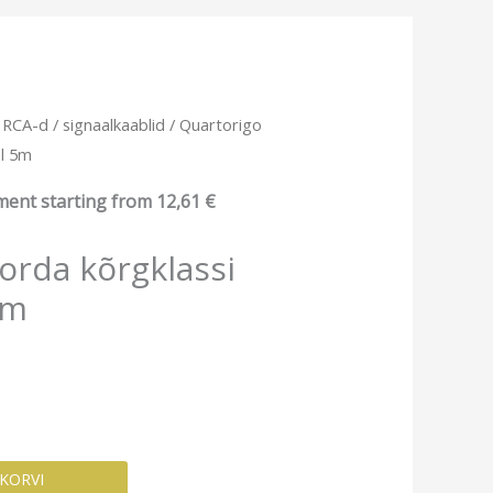
/
RCA-d / signaalkaablid
/ Quartorigo
el 5m
ment starting from
12,61
€
orda kõrgklassi
5m
 KORVI