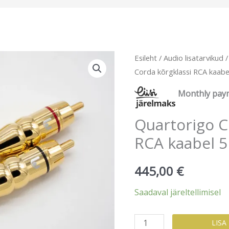
Esileht
/
Audio lisatarvikud
Corda kõrgklassi RCA kaab
Monthly pay
Quartorigo C
RCA kaabel 
445,00
€
Saadaval järeltellimisel
Quartorigo
LISA