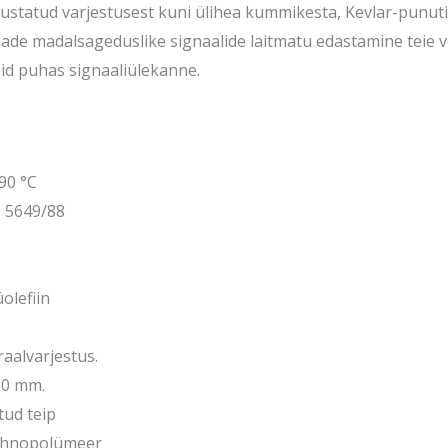
 täiustatud varjestusest kuni ülihea kummikesta, Kevlar-punuti
ade madalsageduslike signaalide laitmatu edastamine teie v
aid puhas signaaliülekanne.
90 °C
 5649/88
olefiin
aalvarjestus.
10 mm.
tud teip
 tehnopolümeer