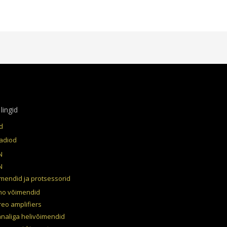
lingid
d
adiod
N
N
imendid ja protsessorid
o võimendid
reo amplifiers
analiga helivõimendid