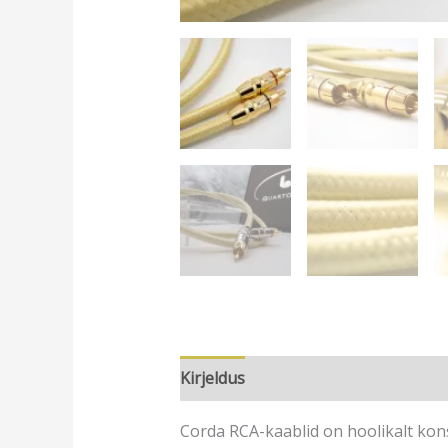
Kirjeldus
Lisainfo
Arvustused (0
Corda RCA-kaablid on hoolikalt kon