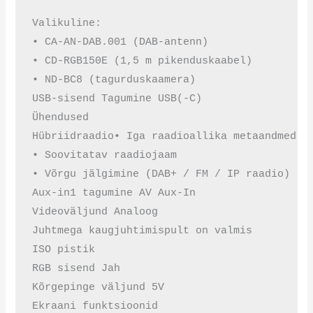
Valikuline:

• CA-AN-DAB.001 (DAB-antenn)

• CD-RGB150E (1,5 m pikenduskaabel)

• ND-BC8 (tagurduskaamera)

USB-sisend Tagumine USB(-C)

Ühendused

Hübriidraadio• Iga raadioallika metaandmed

• Soovitatav raadiojaam

• Võrgu jälgimine (DAB+ / FM / IP raadio)

Aux-in1 tagumine AV Aux-In

Videoväljund Analoog

Juhtmega kaugjuhtimispult on valmis

ISO pistik

RGB sisend Jah

Kõrgepinge väljund 5V

Ekraani funktsioonid
