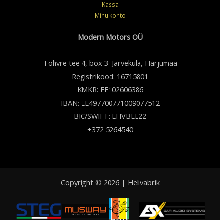
Kassa
Minu konto
Modern Motors OÜ
Tohvre tee 4, box 3 Järvekula, Harjumaa
Registrikood: 16715801
KMKR: EE102606386
IBAN: EE497700771009077512
BIC/SWIFT: LHVBEE22
+372 5264540
Copyright © 2026 | Helivabrik