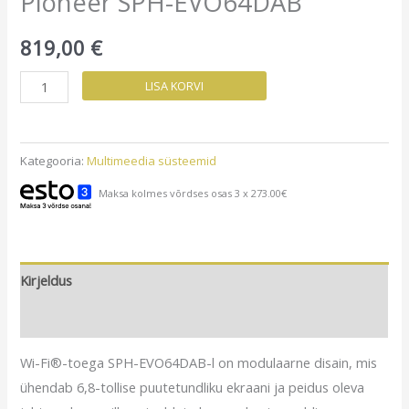
Pioneer SPH-EVO64DAB
819,00
€
Pioneer
LISA KORVI
SPH-
EVO64DAB
kogus
Kategooria:
Multimeedia süsteemid
Maksa kolmes võrdses osas 3 x 273.00€
Kirjeldus
Arvustused (0)
Wi-Fi®-toega SPH-EVO64DAB-l on modulaarne disain, mis
ühendab 6,8-tollise puutetundliku ekraani ja peidus oleva