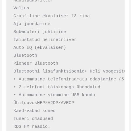
Madalpääsfilter

Valjus

Graafiline ekvalaiser 13-riba

Aja joondamine

Subwooferi juhtimine

Täiustatud heliretriiver

Auto EQ (ekvalaiser)

Bluetooth

Pioneer Bluetooth

Bluetoothi ​​lisafunktsioonid• Heli voogesitus

• Automaatne telefoniraamatu edastamine (5 x 
• 2 telefoni täiskohaga ühendatud

• Automaatne sidumine USB kaudu

ÜhilduvusHFP/A2DP/AVRCP

Käed-vabad kõned

Tuneri omadused

RDS FM raadio.