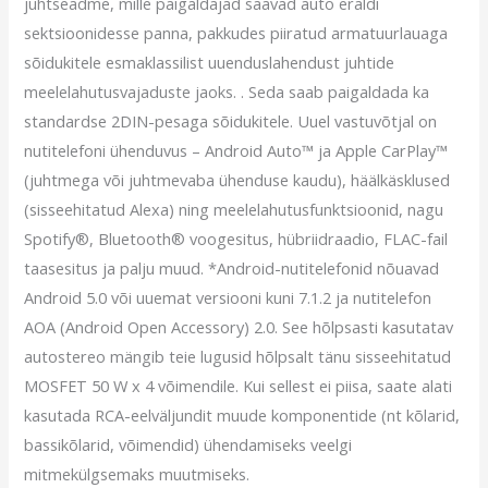
juhtseadme, mille paigaldajad saavad auto eraldi
sektsioonidesse panna, pakkudes piiratud armatuurlauaga
sõidukitele esmaklassilist uuenduslahendust juhtide
meelelahutusvajaduste jaoks. . Seda saab paigaldada ka
standardse 2DIN-pesaga sõidukitele. Uuel vastuvõtjal on
nutitelefoni ühenduvus – Android Auto™ ja Apple CarPlay™
(juhtmega või juhtmevaba ühenduse kaudu), häälkäsklused
(sisseehitatud Alexa) ning meelelahutusfunktsioonid, nagu
Spotify®, Bluetooth® voogesitus, hübriidraadio, FLAC-fail
taasesitus ja palju muud. *Android-nutitelefonid nõuavad
Android 5.0 või uuemat versiooni kuni 7.1.2 ja nutitelefon
AOA (Android Open Accessory) 2.0. See hõlpsasti kasutatav
autostereo mängib teie lugusid hõlpsalt tänu sisseehitatud
MOSFET 50 W x 4 võimendile. Kui sellest ei piisa, saate alati
kasutada RCA-eelväljundit muude komponentide (nt kõlarid,
bassikõlarid, võimendid) ühendamiseks veelgi
mitmekülgsemaks muutmiseks.