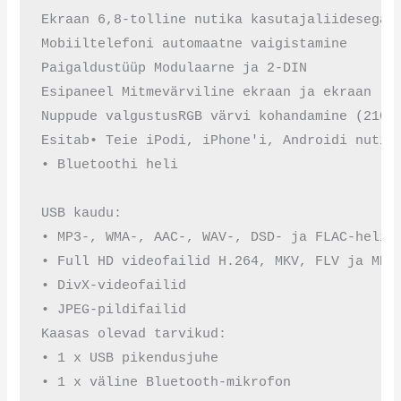
Ekraan 6,8-tolline nutika kasutajaliidesega m
Mobiiltelefoni automaatne vaigistamine

Paigaldustüüp Modulaarne ja 2-DIN

Esipaneel Mitmevärviline ekraan ja ekraan

Nuppude valgustusRGB värvi kohandamine (210 0
Esitab• Teie iPodi, iPhone'i, Androidi nutite
• Bluetoothi ​​heli

USB kaudu:

• MP3-, WMA-, AAC-, WAV-, DSD- ja FLAC-helifa
• Full HD videofailid H.264, MKV, FLV ja MPEG
• DivX-videofailid

• JPEG-pildifailid

Kaasas olevad tarvikud:

• 1 x USB pikendusjuhe

• 1 x väline Bluetooth-mikrofon
