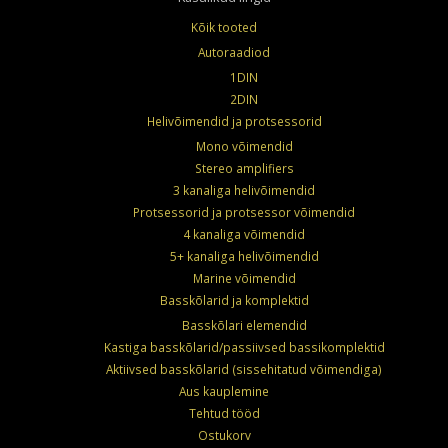
Kõik tooted
Autoraadiod
1DIN
2DIN
Helivõimendid ja protsessorid
Mono võimendid
Stereo amplifiers
3 kanaliga helivõimendid
Protsessorid ja protsessor võimendid
4 kanaliga võimendid
5+ kanaliga helivõimendid
Marine võimendid
Basskõlarid ja komplektid
Basskõlari elemendid
Kastiga basskõlarid/passiivsed bassikomplektid
Aktiivsed basskõlarid (sissehitatud võimendiga)
Aus kauplemine
Tehtud tööd
Ostukorv