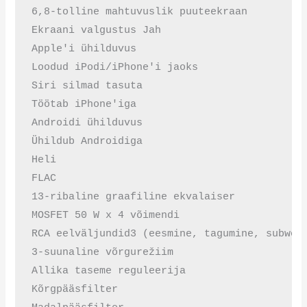
6,8-tolline mahtuvuslik puuteekraan

Ekraani valgustus Jah

Apple'i ühilduvus

Loodud iPodi/iPhone'i jaoks

Siri silmad tasuta

Töötab iPhone'iga

Androidi ühilduvus

Ühildub Androidiga

Heli

FLAC

13-ribaline graafiline ekvalaiser

MOSFET 50 W x 4 võimendi

RCA eelväljundid3 (eesmine, tagumine, subwoof
3-suunaline võrgurežiim

Allika taseme reguleerija

Kõrgpääsfilter
