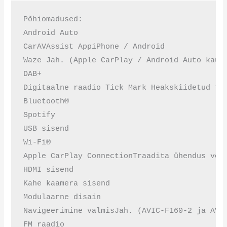
Põhiomadused:

Android Auto

CarAVAssist AppiPhone / Android

Waze Jah. (Apple CarPlay / Android Auto kaudu
DAB+

Digitaalne raadio Tick Mark Heakskiidetud too
Bluetooth®

Spotify

USB sisend

Wi-Fi®

Apple CarPlay ConnectionTraadita ühendus või 
HDMI sisend

Kahe kaamera sisend

Modulaarne disain

Navigeerimine valmisJah. (AVIC-F160-2 ja AVIC
FM raadio
