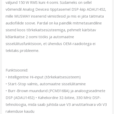
väljund 150 W RMS kuni 4 oomi. Südameks on sellel
võimendil Analog Devicesi tipptasemel DSP-kiip ADAU1452,
mille MUSWAY insenerid viimistlesid ja mis ei jäta täitmata
audiofiilide soove. Pardal on ka paindlik mitmetasandiline
sisend koos tõrkekaitsesüsteemiga, pehmelt kärbitav
kõlarikaitse 2 oomi tööks ja automaatne
sisselülitusfunktsioon, et ühendus OEM-raadiotega ei
tekitaks probleeme.
Funktsioonid:
• Intelligentne Hi-input (tõrkekaitsesüsteem)
• Start-Stop valmis, automaatne sisselülitamine
• Burr-Brown muundurid (PCM3168A) ja analoogseadmete
DSP (ADAU1452) • Kahekordne 32-bitine, 330 MHz DSP-
tehnoloogia, mida saab juhtida uue V3 arvutitarkvara või V3
rakenduse kaudu