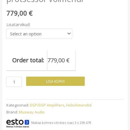
779,00
€
Lisatarvikud:
Order total:
779,00
€
Musway
LISA KORVI
D8v3
DSP
8
Kategooriad:
DSP/DSP Amplifiers
,
Helivõimendid
kanaliga
Bränd:
Musway Audio
protsessor
Maksa kolmes võrdses osas 3 x 259.67€
võimendi