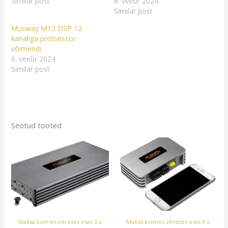
Similar post
6. veebr 2024
Similar post
Musway M12 DSP 12
kanaliga protsessor
võimendi
6. veebr 2024
Similar post
Seotud tooted
Maksa kolmes võrdses osas 3 x
Maksa kolmes võrdses osas 3 x