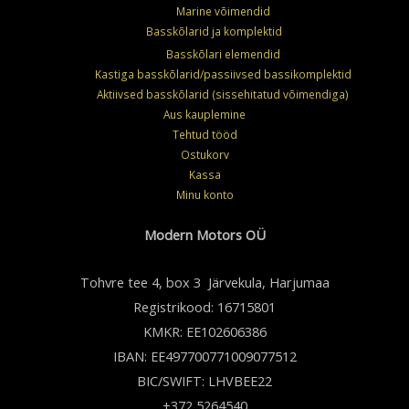
Marine võimendid
Basskõlarid ja komplektid
Basskõlari elemendid
Kastiga basskõlarid/passiivsed bassikomplektid
Aktiivsed basskõlarid (sissehitatud võimendiga)
Aus kauplemine
Tehtud tööd
Ostukorv
Kassa
Minu konto
Modern Motors OÜ
Tohvre tee 4, box 3 Järvekula, Harjumaa
Registrikood: 16715801
KMKR: EE102606386
IBAN: EE497700771009077512
BIC/SWIFT: LHVBEE22
+372 5264540