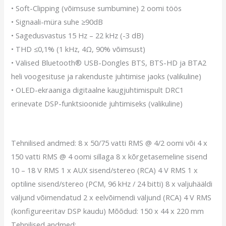
• Soft-Clipping (võimsuse sumbumine) 2 oomi töös
• Signaali-müra suhe ≥90dB
• Sagedusvastus 15 Hz – 22 kHz (-3 dB)
• THD ≤0,1% (1 kHz, 4Ω, 90% võimsust)
• Välised Bluetooth® USB-Dongles BTS, BTS-HD ja BTA2
heli voogesituse ja rakenduste juhtimise jaoks (valikuline)
• OLED-ekraaniga digitaalne kaugjuhtimispult DRC1
erinevate DSP-funktsioonide juhtimiseks (valikuline)
Tehnilised andmed: 8 x 50/75 vatti RMS @ 4/2 oomi või 4 x
150 vatti RMS @ 4 oomi sillaga 8 x kõrgetasemeline sisend
10 – 18 V RMS 1 x AUX sisend/stereo (RCA) 4 V RMS 1 x
optiline sisend/stereo (PCM, 96 kHz / 24 bitti) 8 x valjuhääldi
väljund võimendatud 2 x eelvõimendi väljund (RCA) 4 V RMS
(konfigureeritav DSP kaudu) Mõõdud: 150 x 44 x 220 mm
Tehnilised andmed: