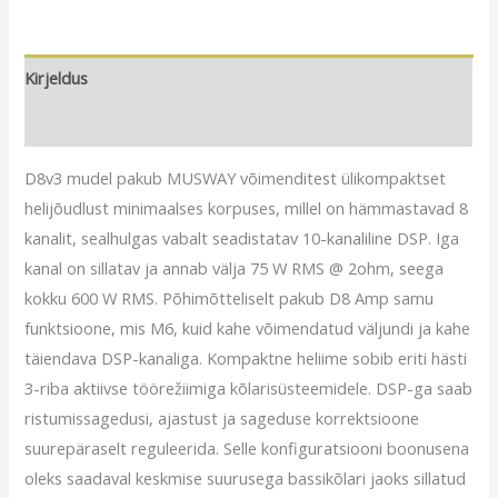
kogus
Kirjeldus
Arvustused (0)
D8v3 mudel pakub MUSWAY võimenditest ülikompaktset
helijõudlust minimaalses korpuses, millel on hämmastavad 8
kanalit, sealhulgas vabalt seadistatav 10-kanaliline DSP. Iga
kanal on sillatav ja annab välja 75 W RMS @ 2ohm, seega
kokku 600 W RMS. Põhimõtteliselt pakub D8 Amp samu
funktsioone, mis M6, kuid kahe võimendatud väljundi ja kahe
täiendava DSP-kanaliga. Kompaktne heliime sobib eriti hästi
3-riba aktiivse töörežiimiga kõlarisüsteemidele. DSP-ga saab
ristumissagedusi, ajastust ja sageduse korrektsioone
suurepäraselt reguleerida. Selle konfiguratsiooni boonusena
oleks saadaval keskmise suurusega bassikõlari jaoks sillatud