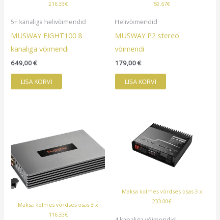
216.33€
59.67€
5+ kanaliga helivõimendid
Helivõimendid
MUSWAY EIGHT100 8
MUSWAY P2 stereo
kanaliga võimendi
võimendi
649,00
€
179,00
€
LISA KORVI
LISA KORVI
Maksa kolmes võrdses osas 3 x
233.00€
Maksa kolmes võrdses osas 3 x
116.33€
4 kanaliga võimendid