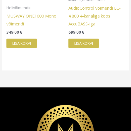
AudioControl võimendi LC-
Helivõimendid
MUSWAY ONE1000 Mono
4.800 4-kanaliga koos
võimendi
AccuBASS-iga
349,00
€
699,00
€
LISA KORVI
LISA KORVI