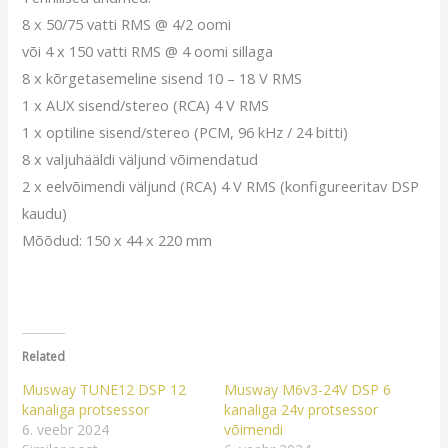
8 x 50/75 vatti RMS @ 4/2 oomi
või 4 x 150 vatti RMS @ 4 oomi sillaga
8 x kõrgetasemeline sisend 10 – 18 V RMS
1 x AUX sisend/stereo (RCA) 4 V RMS
1 x optiline sisend/stereo (PCM, 96 kHz / 24 bitti)
8 x valjuhääldi väljund võimendatud
2 x eelvõimendi väljund (RCA) 4 V RMS (konfigureeritav DSP
kaudu)
Mõõdud: 150 x 44 x 220 mm
Related
Musway TUNE12 DSP 12
Musway M6v3-24V DSP 6
kanaliga protsessor
kanaliga 24v protsessor
6. veebr 2024
võimendi