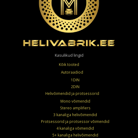
Kasulikud lingid
Kõik tooted
Autoraadiod
1DIN
2DIN
Helivõimendid ja protsessorid
Mono võimendid
Stereo amplifiers
3 kanaliga helivõimendid
Protsessorid ja protsessor võimendid
4 kanaliga võimendid
5+ kanaliga helivõimendid