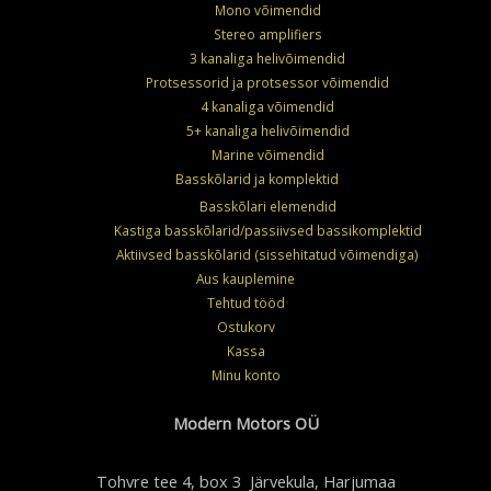
Mono võimendid
Stereo amplifiers
3 kanaliga helivõimendid
Protsessorid ja protsessor võimendid
4 kanaliga võimendid
5+ kanaliga helivõimendid
Marine võimendid
Basskõlarid ja komplektid
Basskõlari elemendid
Kastiga basskõlarid/passiivsed bassikomplektid
Aktiivsed basskõlarid (sissehitatud võimendiga)
Aus kauplemine
Tehtud tööd
Ostukorv
Kassa
Minu konto
Modern Motors OÜ
Tohvre tee 4, box 3 Järvekula, Harjumaa