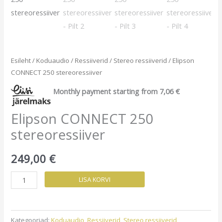
Esileht
/
Koduaudio
/
Ressiiverid
/
Stereo ressiiverid
/ Elipson
CONNECT 250 stereoressiiver
Monthly payment starting from
7,06
€
Elipson CONNECT 250
stereoressiiver
249,00
€
Elipson
LISA KORVI
CONNECT
250
stereoressiiver
Kategooriad:
Koduaudio
,
Ressiiverid
,
Stereo ressiiverid