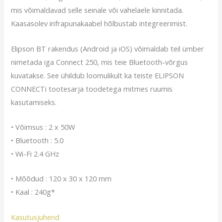
mis võimaldavad selle seinale või vahelaele kinnitada.
Kaasasolev infrapunakaabel hõlbustab integreerimist.
Elipson BT rakendus (Android ja iOS) võimaldab teil ümber
nimetada iga Connect 250, mis teie Bluetooth-võrgus
kuvatakse. See ühildub loomulikult ka teiste ELIPSON
CONNECTi tootesarja toodetega mitmes ruumis
kasutamiseks.
• Võimsus : 2 x 50W
• Bluetooth : 5.0
• Wi-Fi 2.4 GHz
• Mõõdud : 120 x 30 x 120 mm
• Kaal : 240g*
Kasutusjuhend