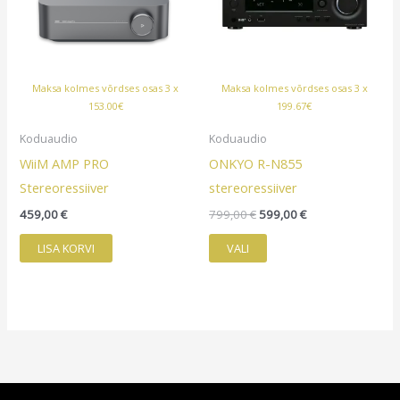
Maksa kolmes võrdses osas 3 x
Maksa kolmes võrdses osas 3 x
153.00€
199.67€
Koduaudio
Koduaudio
WiiM AMP PRO
ONKYO R-N855
Stereoressiiver
stereoressiiver
Algne
Praegune
459,00
€
799,00
€
599,00
€
hind
hind
Sellel
oli:
on:
LISA KORVI
VALI
799,00 €.
599,00 €.
tootel
on
mitu
varianti.
Valikuid
saab