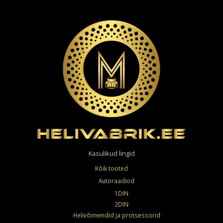
teha
tootelehel.
Kasulikud lingid
Kõik tooted
Autoraadiod
1DIN
2DIN
Helivõimendid ja protsessorid