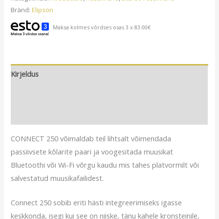
kogus
Bränd:
Elipson
Maksa kolmes võrdses osas 3 x 83.00€
Kirjeldus
Lisainfo
Arvustused (0)
CONNECT 250 võimaldab teil lihtsalt võimendada
passiivsete kõlarite paari ja voogesitada muusikat
Bluetoothi ​​või Wi-Fi võrgu kaudu mis tahes platvormilt või
salvestatud muusikafailidest.
Connect 250 sobib eriti hästi integreerimiseks igasse
keskkonda, isegi kui see on niiske, tänu kahele kronsteinile,