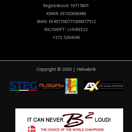
Registrikood: 16715801
KMKR: EE102606386
IBAN: EE497700771009077512
BIC/SWIFT: LHVBEE22
+372 5264540
Copyright © 2026 | Helivabrik