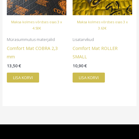
Maksa kolmes võrdses osas 3 x
Maksa kolmes võrdses osas 3 x
4.50€
3.63€
Mürasummutus materjalid
Lisatarvikud
Comfort Mat COBRA 2,3
Comfort Mat ROLLER
mm
SMALL
13,50
€
10,90
€
LISA KORVI
LISA KORVI