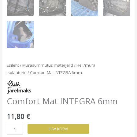
Esileht
/
Mürasummutus materjalid
/
Heli/müra
isolaatorid
/ Comfort Mat INTEGRA 6mm
Comfort Mat INTEGRA 6mm
11,80
€
Comfort
LISA KORVI
Mat