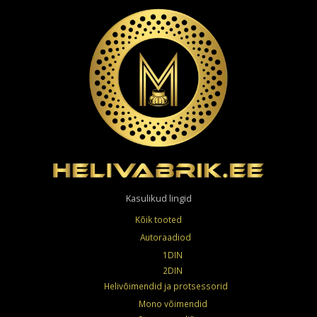
Kasulikud lingid
Kõik tooted
Autoraadiod
1DIN
2DIN
Helivõimendid ja protsessorid
Mono võimendid