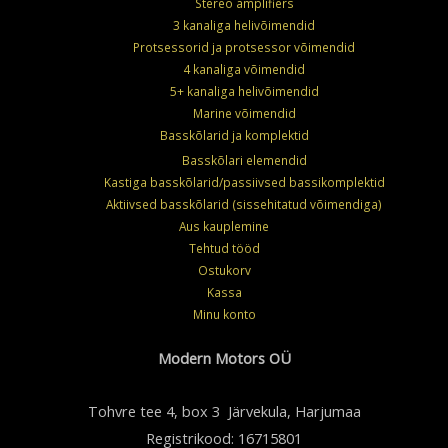
Stereo amplifiers
3 kanaliga helivõimendid
Protsessorid ja protsessor võimendid
4 kanaliga võimendid
5+ kanaliga helivõimendid
Marine võimendid
Basskõlarid ja komplektid
Basskõlari elemendid
Kastiga basskõlarid/passiivsed bassikomplektid
Aktiivsed basskõlarid (sissehitatud võimendiga)
Aus kauplemine
Tehtud tööd
Ostukorv
Kassa
Minu konto
Modern Motors OÜ
Tohvre tee 4, box 3 Järvekula, Harjumaa
Registrikood: 16715801