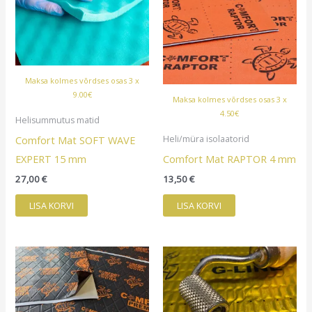
Maksa kolmes võrdses osas 3 x
9.00€
Maksa kolmes võrdses osas 3 x
4.50€
Helisummutus matid
Comfort Mat SOFT WAVE
Heli/müra isolaatorid
EXPERT 15 mm
Comfort Mat RAPTOR 4 mm
27,00
€
13,50
€
LISA KORVI
LISA KORVI