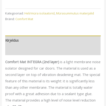
INTEGRA
6mm
Kategooriad:
Heli/müra isolaatorid
,
Mürasummutus materjalid
kogus
Bränd:
Comfort Mat
Kirjeldus
Arvustused (0)
Comfort Mat
INTEGRA
(2nd layer)
is a light membrane noise
isolator designed for car doors. The material is used as a
second layer on top of vibration deadening mat. The special
feature of this material is its weight: it is significantly less
than any other membrane. The material is totally water
proof with a great adhesion due to a sealant type glue.
The material provides a high level of noise level reduction