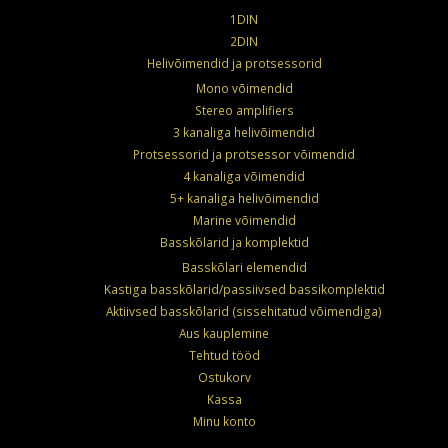
1DIN
2DIN
Helivõimendid ja protsessorid
Mono võimendid
Stereo amplifiers
3 kanaliga helivõimendid
Protsessorid ja protsessor võimendid
4 kanaliga võimendid
5+ kanaliga helivõimendid
Marine võimendid
Basskõlarid ja komplektid
Basskõlari elemendid
Kastiga basskõlarid/passiivsed bassikomplektid
Aktiivsed basskõlarid (sissehitatud võimendiga)
Aus kauplemine
Tehtud tööd
Ostukorv
Kassa
Minu konto