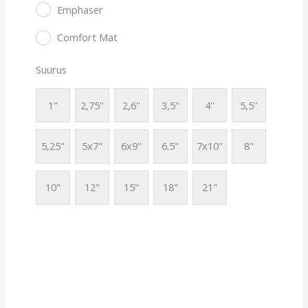
Emphaser
Comfort Mat
Suurus
1"
2,75''
2,6''
3,5"
4''
5,5''
5,25"
5x7"
6x9''
6.5"
7x10''
8"
10"
12"
15"
18"
21"