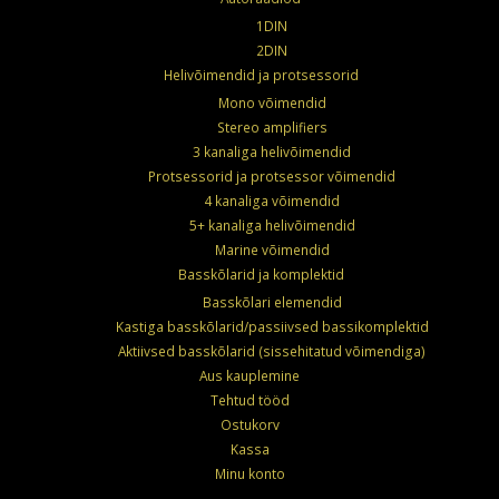
1DIN
2DIN
Helivõimendid ja protsessorid
Mono võimendid
Stereo amplifiers
3 kanaliga helivõimendid
Protsessorid ja protsessor võimendid
4 kanaliga võimendid
5+ kanaliga helivõimendid
Marine võimendid
Basskõlarid ja komplektid
Basskõlari elemendid
Kastiga basskõlarid/passiivsed bassikomplektid
Aktiivsed basskõlarid (sissehitatud võimendiga)
Aus kauplemine
Tehtud tööd
Ostukorv
Kassa
Minu konto