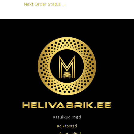
Next Order Status
→
Kasulikud lingid
Kõik tooted
Autoraadiod