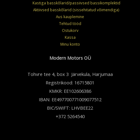
Kastiga basskõlarid/passiivsed bassikomplektid
Aktiivsed basskõlarid (sissehitatud võimendiga)
Aus kauplemine
Tehtud tööd
Ostukorv
Kassa
Minu konto
Modern Motors OÜ
Tohvre tee 4, box 3 Järvekula, Harjumaa
Registrikood: 16715801
KMKR: EE102606386
IBAN: EE497700771009077512
BIC/SWIFT: LHVBEE22
+372 5264540