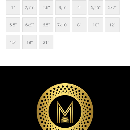
1"
2,75''
2,6''
3,5"
4''
5,25"
5x7"
5,5''
6x9''
6.5"
7x10''
8"
10"
12"
15"
18"
21"