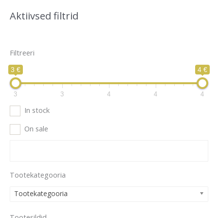
Aktiivsed filtrid
Filtreeri
3 €
4 €
3
3
4
4
4
In stock
On sale
Tootekategooria
Tootekategooria
Tootesildid