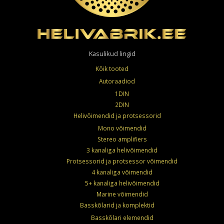
Kasulikud lingid
Kõik tooted
Autoraadiod
1DIN
2DIN
Helivõimendid ja protsessorid
Mono võimendid
Stereo amplifiers
3 kanaliga helivõimendid
Protsessorid ja protsessor võimendid
4 kanaliga võimendid
5+ kanaliga helivõimendid
Marine võimendid
Basskõlarid ja komplektid
Basskõlari elemendid